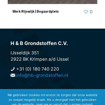
0
Werk Rijswijk | Bogaardplein
H & B Grondstoffen C.V.
IJsseldijk 351
2922 BK Krimpen a/d IJssel
+31 (0) 180 740 220
info@hb-grondstoffen.nl
We gebruiken cookies om ervoor te zorgen dat onze website
zo soepel mogelijk draait. Als u doorgaat met het gebruiken
© H & B Grondstoffen -
van de website, gaan we er vanuit dat u ermee instemt.