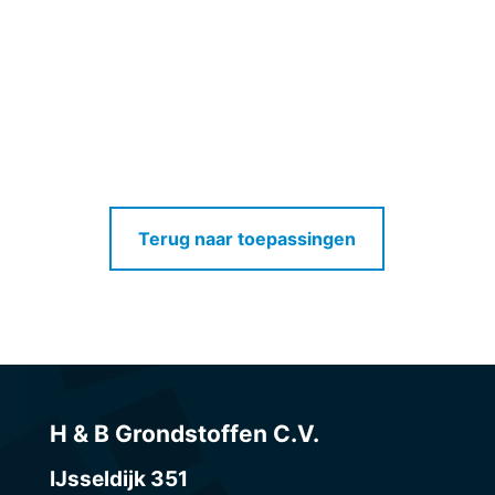
Werk America
Werk Prinsenbeek
Bekijk project
Bekijk project
Terug naar toepassingen
H & B Grondstoffen C.V.
IJsseldijk 351