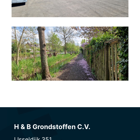
Diverse werken Capelle a/d
IJssel
Bekijk project
H & B Grondstoffen C.V.
IJsseldijk 351