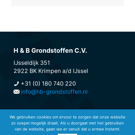
H & B Grondstoffen C.V.
IJsseldijk 351
2922 BK Krimpen a/d IJssel
+31 (0) 180 740 220
info@hb-grondstoffen.nl
We gebruiken cookies om ervoor te zorgen dat onze website
zo soepel mogelijk draait. Als u doorgaat met het gebruiken
© H & B Grondstoffen -
van de website, gaan we er vanuit dat u ermee instemt.
Privacyreglement en disclaimers
-