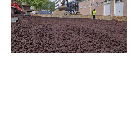
Werk Alblasserdam | Nicolaas
Beetstraat
Bekijk project
Werk Volendam
Bekijk project
Werk Made
Bekijk project
Werk Zevenaar
Werk Rosmalen | Rodenborch
Bekijk project
College
Werk Delft
Bekijk project