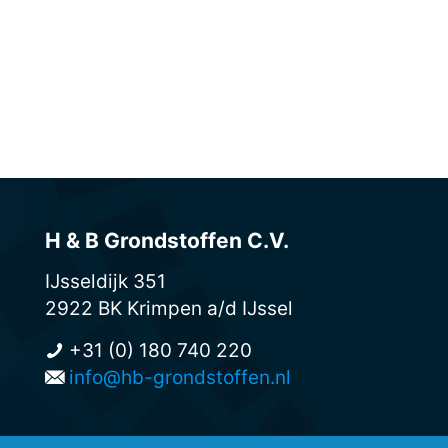
Werk Sliedrecht
Bekijk project
Bekijk project
H & B Grondstoffen C.V.
IJsseldijk 351
2922 BK Krimpen a/d IJssel
+31 (0) 180 740 220
info@hb-grondstoffen.nl