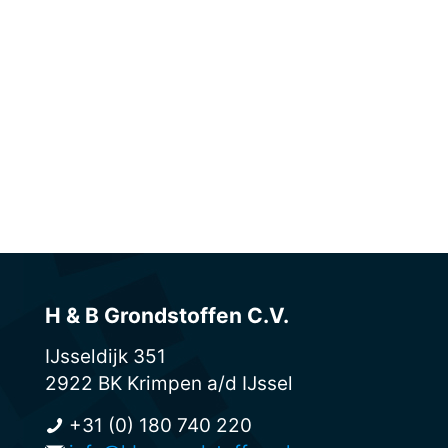
Werk Edam
Bekijk project
Bekijk project
Werk Nieuwkoop-Zuidhoek
Bekijk project
H & B Grondstoffen C.V.
IJsseldijk 351
2922 BK Krimpen a/d IJssel
+31 (0) 180 740 220