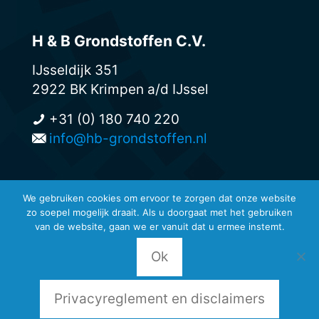
H & B Grondstoffen C.V.
IJsseldijk 351
2922 BK Krimpen a/d IJssel
+31 (0) 180 740 220
info@hb-grondstoffen.nl
We gebruiken cookies om ervoor te zorgen dat onze website
zo soepel mogelijk draait. Als u doorgaat met het gebruiken
© H & B Grondstoffen -
van de website, gaan we er vanuit dat u ermee instemt.
Privacyreglement en disclaimers
-
Leveringsvoorwaarden
Ok
Privacyreglement en disclaimers