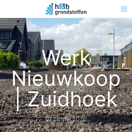
Werk
Nieuwkoop
| Zuidhoek
28 mei 2020