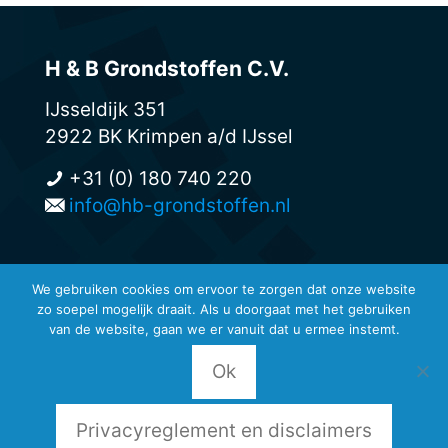
H & B Grondstoffen C.V.
IJsseldijk 351
2922 BK Krimpen a/d IJssel
+31 (0) 180 740 220
info@hb-grondstoffen.nl
We gebruiken cookies om ervoor te zorgen dat onze website
zo soepel mogelijk draait. Als u doorgaat met het gebruiken
© H & B Grondstoffen -
van de website, gaan we er vanuit dat u ermee instemt.
Privacyreglement en disclaimers
-
Leveringsvoorwaarden
Ok
Privacyreglement en disclaimers