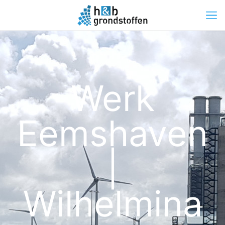
Werk
Eemshaven
|
Wilhelmina