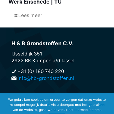
Werk Enschede | TU
Lees meer
H & B Grondstoffen C.V.
IJsseldijk 351
2922 BK Krimpen a/d IJssel
+31 (0) 180 740 220
info@hb-grondstoffen.nl
We gebruiken cookies om ervoor te zorgen dat onze website
zo soepel mogelijk draait. Als u doorgaat met het gebruiken
© H & B Grondstoffen -
van de website, gaan we er vanuit dat u ermee instemt.
Privacyreglement en disclaimers
-