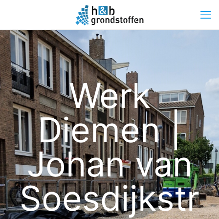
Werk
Diemen |
Johan van
Soesdijkstr