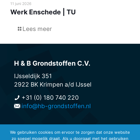
11 juni 2026
Werk Enschede | TU
Lees meer
H & B Grondstoffen C.V.
IJsseldijk 351
2922 BK Krimpen a/d IJssel
+31 (0) 180 740 220
info@hb-grondstoffen.nl
We gebruiken cookies om ervoor te zorgen dat onze website
zo soepel mogelijk draait. Als u doorgaat met het gebruiken
© H & B Grondstoffen -