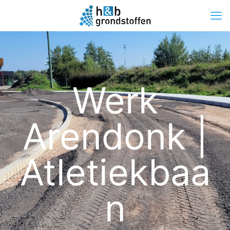
Werk
Arendonk |
Atletiekbaa
n