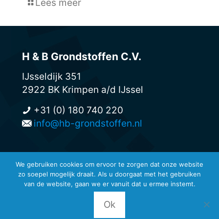
Lees meer
H & B Grondstoffen C.V.
IJsseldijk 351
2922 BK Krimpen a/d IJssel
+31 (0) 180 740 220
info@hb-grondstoffen.nl
We gebruiken cookies om ervoor te zorgen dat onze website
zo soepel mogelijk draait. Als u doorgaat met het gebruiken
© H & B Grondstoffen -
van de website, gaan we er vanuit dat u ermee instemt.
Privacyreglement en disclaimers
-
Leveringsvoorwaarden
Ok