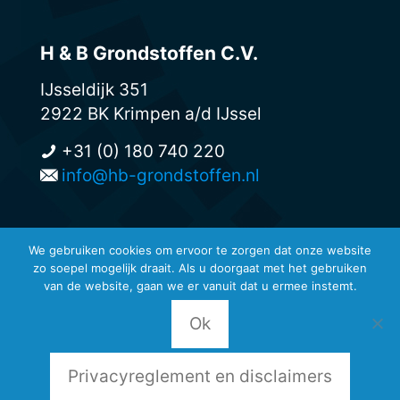
H & B Grondstoffen C.V.
IJsseldijk 351
2922 BK Krimpen a/d IJssel
+31 (0) 180 740 220
info@hb-grondstoffen.nl
We gebruiken cookies om ervoor te zorgen dat onze website
zo soepel mogelijk draait. Als u doorgaat met het gebruiken
© H & B Grondstoffen -
van de website, gaan we er vanuit dat u ermee instemt.
Privacyreglement en disclaimers
-
Leveringsvoorwaarden
Ok
Privacyreglement en disclaimers