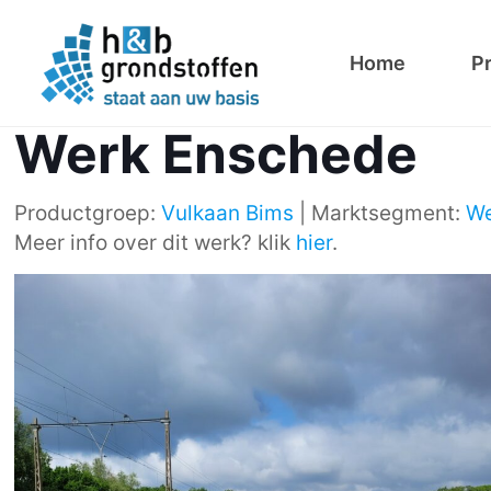
Home
P
Werk Enschede
Productgroep:
Vulkaan Bims
| Marktsegment:
W
Meer info over dit werk? klik
hier
.