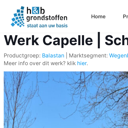
Home
P
Werk Capelle | S
Productgroep:
Balastan
| Marktsegment:
Wegen
Meer info over dit werk? klik
hier
.