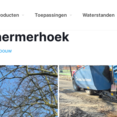
roducten
Toepassingen
Waterstanden
chermerhoek
bouw