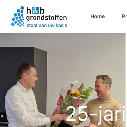
Home
P
25-jar